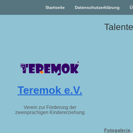
Startseite
Datenschutzerklärung
Ü
Skip
Talent
to
content
Teremok e.V.
Verein zur Förderung der
zweisprachigen Kindererziehung
Fotogalerie
.