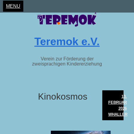
MENU
Teremok e.V.
Verein zur Förderung der
zweisprachigen Kindererziehung
Skip
Kinokosmos
to
13.
content
FEBRUAR
2026
WHALLER