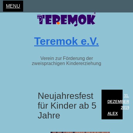
MENU
Teremok e.V.
Verein zur Förderung der
zweisprachigen Kindererziehung
Skip
Neujahresfest
to
31.
content
DEZEMBER
für Kinder ab 5
2019
Jahre
ALEX