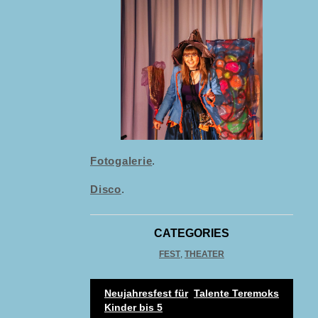
Fotogalerie
.
Disco
.
CATEGORIES
FEST
,
THEATER
Post
Neujahresfest für
Talente Teremoks
Kinder bis 5