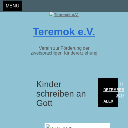
MENU
Teremok e.V.
Verein zur Förderung der
zweisprachigen Kindererziehung
Skip
Kinder
to
13.
content
DEZEMBER
schreiben an
2017
Gott
ALEX