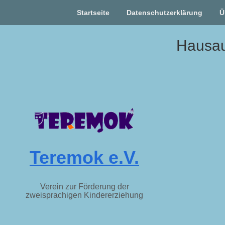
Startseite
Datenschutzerklärung
Ü
Skip
Hausau
to
content
Teremok e.V.
Verein zur Förderung der
zweisprachigen Kindererziehung