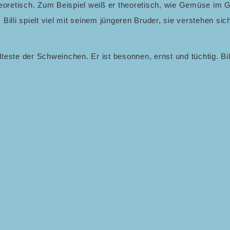
heoretisch. Zum Beispiel weiß er theoretisch, wie Gemüse i
Billi spielt viel mit seinem jüngeren Bruder, sie verstehen sic
 älteste der Schweinchen. Er ist besonnen, ernst und tüchtig. Bil
nernes Haus gebaut hat, und er ist es der brauchbare Ideen hat
 wie es sich für ihn gehört, stets hungrig und daher stets a
wöhnlicher Wolf. Einer leckeren Speise widmet er wahre Poeme
hen nicht nur seine zukünftigen Opfer, sondern „drei Schüssel
letts“ und „gebratene Frikadellen“. Der vom Anblick her gewö
ss er einen Hasen gefangen hält. Was bedeutet dies? Der Wolf
nt? Oder, ist der Wolf ein gutmütiges Geschöpf, dem das Ve
t, der nur auf Anweisung seines leeren Magens und zur Erhalt
cht töten kann?
 vom Wolf gefangen gehalten wird, ruft beim Zuschauer widers