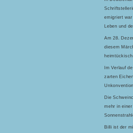
Schriftstelle
emigriert war
Leben und der
Am 28. Dezem
diesem Märche
heimtückische
Im Verlauf de
zarten Eiche
Unkonvention
Die Schweinch
mehr in eine
Sonnenstrahl
Billi ist der 