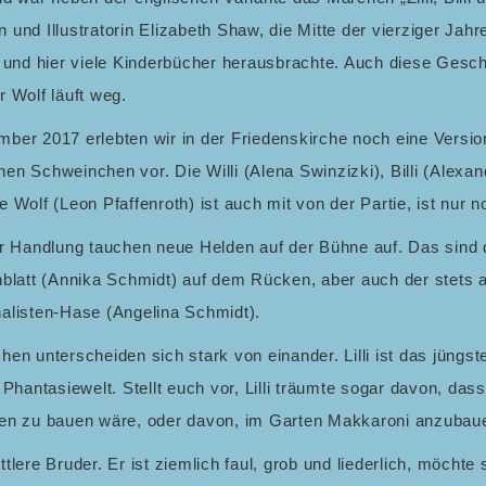
rin und Illustratorin Elizabeth Shaw, die Mitte der vierziger 
 und hier viele Kinderbücher herausbrachte. Auch diese Gesch
 Wolf läuft weg.
ber 2017 erlebten wir in der Friedenskirche noch eine Versi
n Schweinchen vor. Die Willi (Alena Swinzizki), Billi (Alexan
 Wolf (Leon Pfaffenroth) ist auch mit von der Partie, ist nur
r Handlung tauchen neue Helden auf der Bühne auf. Das sind d
nblatt (Annika Schmidt) auf dem Rücken, aber auch der stets 
alisten-Hase (Angelina Schmidt).
en unterscheiden sich stark von einander. Lilli ist das jüngs
r Phantasiewelt. Stellt euch vor, Lilli träumte sogar davon,
en zu bauen wäre, oder davon, im Garten Makkaroni anzuba
mittlere Bruder. Er ist ziemlich faul, grob und liederlich, möcht