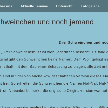
ber uns
Aktuelle Termine
Unterricht
Fotogalerie
chweinchen und noch jemand
Drei Schweinchen und no
„Drei Schweinchen“ ist ist wohl jedermann bekannt. Es fand 
iginal gibt den Schweinchen keine Namen. Dem Wolf gelingt es
ernsthaft mit dem Bau einer Behausung zu plagen, alle Zeit m
un sind mit der von Michalkow geschaffenen Version dieses 
 frei. So erhielten die Schweinchen die Namen Naf-Naf, Nuf-Nu
t ist. Nebenbei bemerkt, die englische Originalversion war a
d war neben der englischen Variante das Märchen „Zilli, Billi 