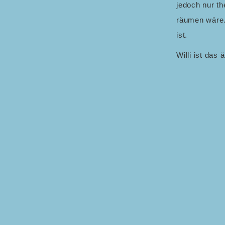
jedoch nur t
räumen wäre. 
ist.
Willi ist das
stabiles stei
Der Wolf ist,
Ganzen ein ge
drei Schweinc
Schweinekote
Erstaunen, da
Hasen verhöh
Tiers leid tu
Opfer aber ni
Der Hase, der