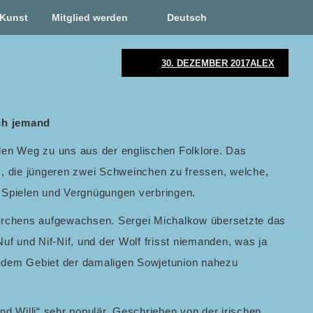
Kunst
Mitglied werden
Deutsch
30. DEZEMBER 2017
ALEX
ch jemand
den Weg zu uns aus der englischen Folklore. Das
, die jüngeren zwei Schweinchen zu fressen, welche,
it Spielen und Vergnügungen verbringen.
Märchens aufgewachsen. Sergei Michalkow übersetzte das
f und Nif-Nif, und der Wolf frisst niemanden, was ja
uf dem Gebiet der damaligen Sowjetunion nahezu
und Willi“ sehr populär. Geschrieben von der irischen