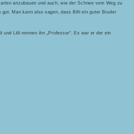
m Garten anzubauen und auch, wie der Schnee vom Weg zu
h gut. Man kann also sagen, dass Billi ein guter Bruder
li und Lilli nennen ihn „Professor“. Es war er der ein
 und auch seine Brüder rettet.
uf der Suche nach etwas Fressbarem. Im Großen und
, seine Sprache ist sehr bildhaft. Daher sieht er in den
n Borschtsch“, „drei Portionen Ragout“, „drei
hnliche Wolf versetzt den Zuschauer dadurch in
, ist er ein durchtriebener Verbrecher, der den armen
rspeisen des Hasen und überhaupt auch jedes anderen
ung seines Ansehens (um geachtet zu werden) jagt, sein
prüchliche Gefühle hervor. Auf der einen Seite tut ihm