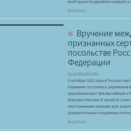
всей души поздравила каждого уч
Read More
Вручение меж
признанных сер
посольстве Рос
Федерации
22. октября 2021
Alex
8 октября 2021 года в Посольст
Германия состоялась церемония 
Церемонию вел Чрезвычайный и 
Юрьевич Нечаев. В своей вступит
иностранными языками для знаком
доверительных и надежных отно
Read More