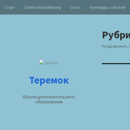
Старт
Datenschutzerklärung
О нас
Календарь событий
Skip
to
Рубр
content
Поздравления, 
Теремок
Школа дополнительного
образования