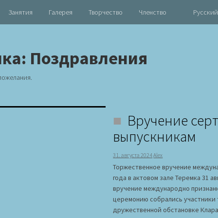
Занятия
Галерея
Творчество
Членство
Русский
ика:
Поздравления
пожелания.
Вручение сер
выпускникам
31. августа 2024
Alex
Торжественное вручение междуна
года в актовом зале Теремка 31 а
вручение международно признанн
церемонию собрались участники т
дружественной обстановке Клара