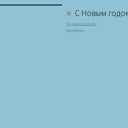
С Новым годо
15. декабря 2020
Alex
Read More
С Новым Годо
30. декабря 2017
Alex
Read More
Вручение сер
Берлине
17. ноября 2017
Alex
Вручение сертификатов выпускника
Российской Федерации в Берлине