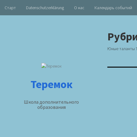
Старт
Datenschutzerklärung
О нас
Календарь событий
Skip
to
Рубр
content
Юные таланты 
Теремок
Школа дополнительного
образования