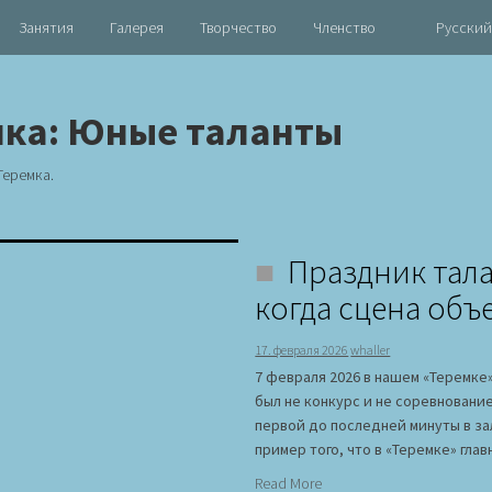
Занятия
Галерея
Творчество
Членство
Русский
ика:
Юные таланты
Теремка.
Праздник тала
когда сцена объ
17. февраля 2026
whaller
7 февраля 2026 в нашем «Теремке
был не конкурс и не соревнование
первой до последней минуты в за
пример того, что в «Теремке» глав
Read More