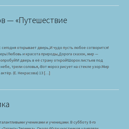
ов — «Путешествие
 сегодня открывает дверь,И чудо пусть любое сотворится!
 верь!Любовь и красота природы,Дорога сказок, мир —
Попробуй!И дверь в её страну открой!Шорох листьев под
 небе, трели соловья,-Вот мороз рисует на стекле узор.Мир
актёр. (Е. Некрасова) 13 […]
мка
 талантливыми учениками и ученицами. В субботу 8-го
 «Таланты Теремка». Около 60-ти участников удивляли