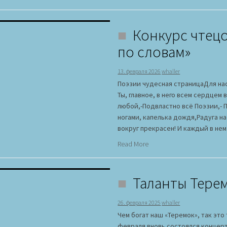
Конкурс чтец
по словам»
13. февраля 2026
whaller
Поэзии чудесная страницаДля нас
Ты, главное, в него всем сердцем
любой,-Подвластно всё Поэзии,- 
ногами, капелька дождя,Радуга на
вокруг прекрасен! И каждый в нем 
Read More
Таланты Тере
26. февраля 2025
whaller
Чем богат наш «Теремок», так это
февраля вновь состоялся концерт