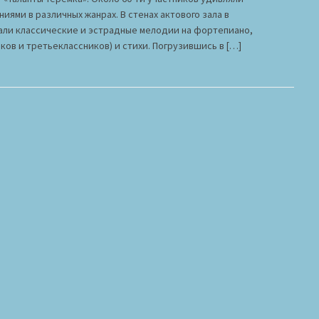
иями в различных жанрах. В стенах актового зала в
али классические и эстрадные мелодии на фортепиано,
ков и третьеклассников) и стихи. Погрузившись в […]
 Теремка»
 приветствую всех присутствующих в этом зале на шоу
 упорно готовились и готовы сегодня блистать на нашей
лантов открывают сёстры Лиза и Мари: стихотворение
шей песней неразлучны, Ну, а песен в сказке до небес!
и […]
мка