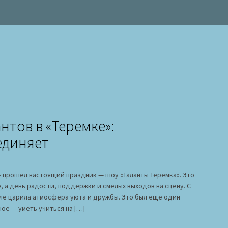
нтов в «Теремке»:
единяет
» прошёл настоящий праздник — шоу «Таланты Теремка». Это
, а день радости, поддержки и смелых выходов на сцену. С
ле царила атмосфера уюта и дружбы. Это был ещё один
ное — уметь учиться на […]