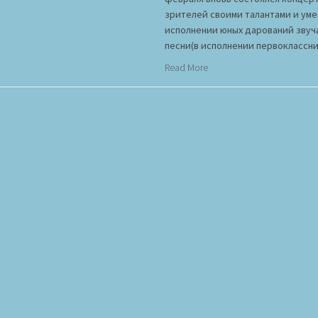
зрителей своими талантами и умен
исполнении юных дарований звуч
песни(в исполнении первоклассни
Read More
Шоу «Таланты
9. февраля 2020
Alex
Здравствуйте, дорогие друзья! Я
«Таланты Теремка»! Все участники
сцене. Наш первый фейерверк та
«Пингвин». Встречайте! Мы с хоро
Представляете, как было б в жизн
Read More
Таланты Тере